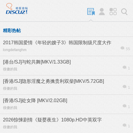
精彩热帖
2017韩国爱情《年轻的嫂子3》韩国限制级尺度大作
55
longdefanghm
[港台/SJ]与蛇共舞[MKV/1.33GB]
1
很傻的我
[香港/SJ]隐形淫魔之勇擒贵利双柴[MKV/5.72GB]
1
很傻的我
[香港/SJ]处女降 [MKV/2.02GB]
1
很傻的我
2026惊悚剧情《疑婴夜生》1080p.HD中英双字
1
很傻的我