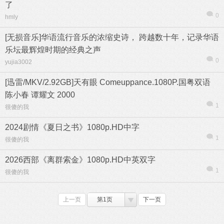
了
0
hmly
[无损音乐]华语流行音乐的浓缩史诗， 跨越数十年，记录华语
乐坛最辉煌时期的经典之声
0
yujia3002
[迅雷/MKV/2.92GB]天有眼 Comeuppance.1080P.国粤双语
陈小春 谭耀文 2000
1
很傻的我
2024剧情《夏日之书》1080p.HD中字
1
很傻的我
2026西部《离群索金》1080p.HD中英双字
1
很傻的我
上一页
第1页
下一页