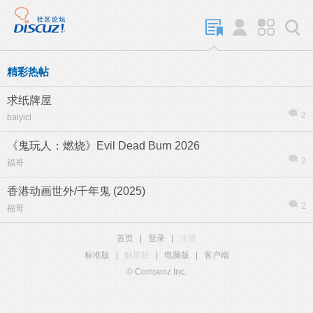
精彩热帖
求纸牌屋
2
baiyicl
《鬼玩人：燃烧》Evil Dead Burn 2026
2
福哥
香港动画世外/千年鬼 (2025)
2
福哥
首页
|
登录
|
注册
标准版
|
触屏版
|
电脑版
|
客户端
© Comsenz Inc.