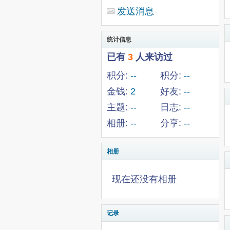
发送消息
统计信息
已有
3
人来访过
积分:
--
积分:
--
金钱:
2
好友:
--
主题:
--
日志:
--
相册:
--
分享:
--
相册
现在还没有相册
记录