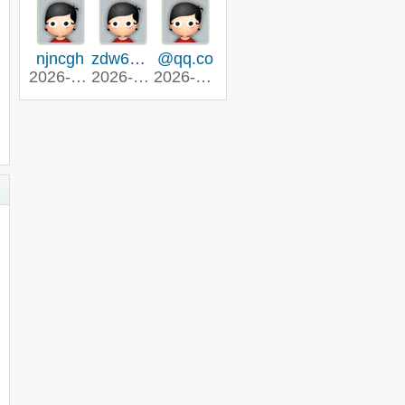
njncgh
zdw666666
@qq.co
2026-7-31 12:22
2026-7-31 11:14
2026-7-29 17:06