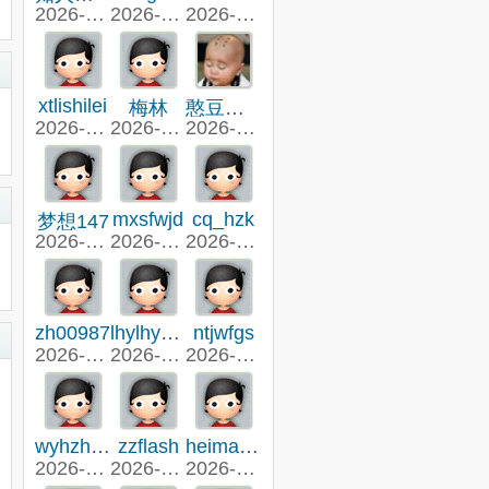
2026-8-6 13:17
2026-8-6 08:38
2026-8-5 23:11
xtlishilei
梅林
憨豆爱好者
2026-8-4 19:28
2026-8-4 15:46
2026-8-4 09:36
mxsfwjd
cq_hzk
梦想147
2026-8-3 15:19
2026-8-2 23:04
2026-8-2 15:45
zh00987
lhylhy110
ntjwfgs
2026-8-2 15:31
2026-8-1 23:59
2026-8-1 19:39
wyhzh8522
zzflash
heimalixin
2026-8-1 10:52
2026-7-31 15:12
2026-7-31 14:04