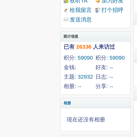
收听TA
加为好友
给我留言
打个招呼
发送消息
统计信息
已有
26336
人来访过
积分:
59090
积分:
59090
金钱:
好友:
--
168204
主题:
32932
日志:
--
相册:
--
分享:
--
相册
现在还没有相册